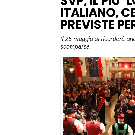
SVP, IL PIU
ITALIANO, C
PREVISTE PE
Il 25 maggio si ricorderà a
scomparsa