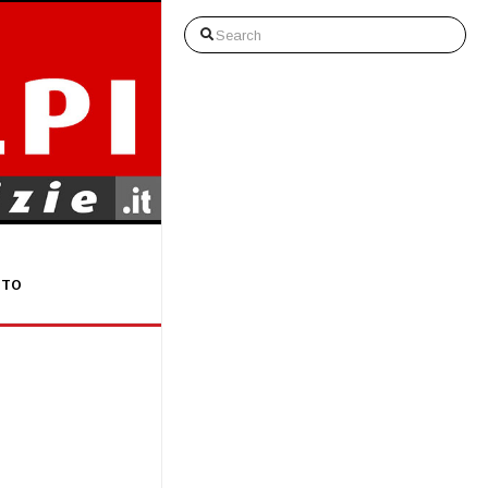
Search
STO