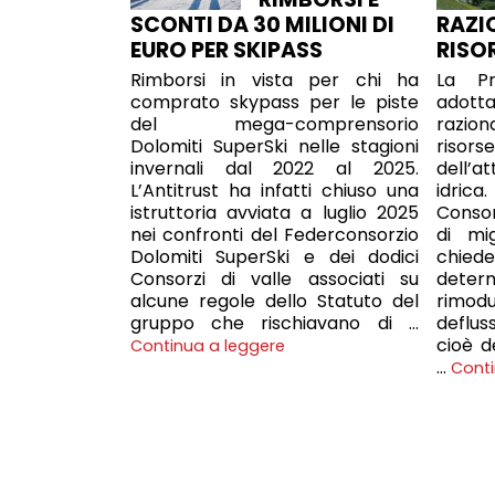
SCONTI DA 30 MILIONI DI
RAZI
EURO PER SKIPASS
RISO
Rimborsi in vista per chi ha
La Pr
comprato skypass per le piste
adott
del mega-comprensorio
razion
Dolomiti SuperSki nelle stagioni
risor
invernali dal 2022 al 2025.
dell’at
L’Antitrust ha infatti chiuso una
idric
istruttoria avviata a luglio 2025
Consorz
nei confronti del Federconsorzio
di mi
Dolomiti SuperSki e dei dodici
chie
Consorzi di valle associati su
deter
alcune regole dello Statuto del
rimod
gruppo che rischiavano di …
deflu
cioè d
Continua a leggere
…
Conti