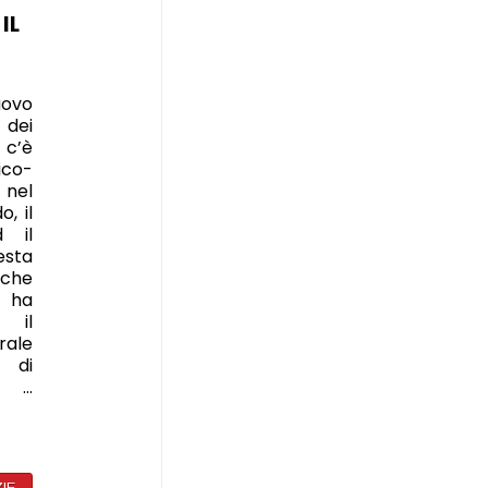
IL
uovo
 dei
 c’è
co-
 nel
, il
d il
esta
iche
o ha
e il
ale
i di
o …
ZIE