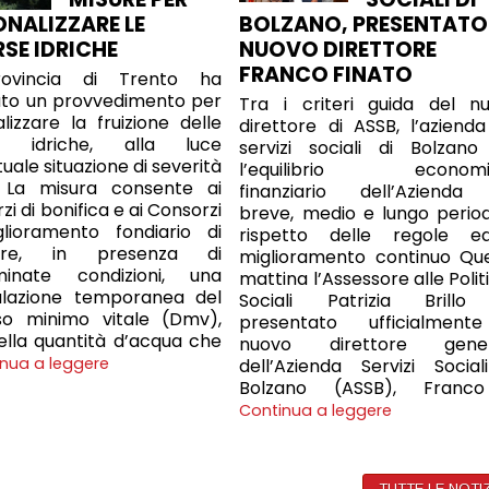
ONALIZZARE LE
BOLZANO, PRESENTATO 
RSE IDRICHE
NUOVO DIRETTORE
FRANCO FINATO
ovincia di Trento ha
ato un provvedimento per
Tra i criteri guida del n
alizzare la fruizione delle
direttore di ASSB, l’azienda
se idriche, alla luce
servizi sociali di Bolzano
tuale situazione di severità
l’equilibrio economi
a. La misura consente ai
finanziario dell’Azienda
i di bonifica e ai Consorzi
breve, medio e lungo periodo
glioramento fondiario di
rispetto delle regole e
dere, in presenza di
miglioramento continuo Qu
minate condizioni, una
mattina l’Assessore alle Polit
ulazione temporanea del
Sociali Patrizia Brill
sso minimo vitale (Dmv),
presentato ufficialment
ella quantità d’acqua che
nuovo direttore gener
nua a leggere
dell’Azienda Servizi Social
Bolzano (ASSB), Franc
Continua a leggere
TUTTE LE NOTI