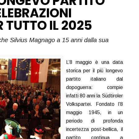
’ LONGEVO PARTITO
ELEBRAZIONI
R TUTTO IL 2025
nche Silvius Magnago a 15 anni dalla sua
L’8 maggio è una data
storica per il più longevo
partito italiano dal
dopoguerra: compie
infatti 80 anni la Südtiroler
Volkspartei. Fondato l’8
maggio 1945, in un
periodo di profonda
incertezza post-bellica, il
partito continua a