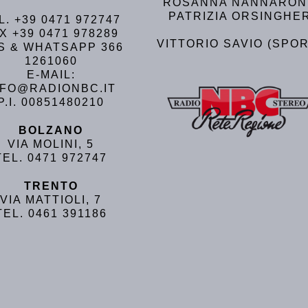
ROSANNA NANNARON
PATRIZIA ORSINGHE
L. +39 0471 972747
X +39 0471 978289
VITTORIO SAVIO (SPOR
S & WHATSAPP 366
1261060
E-MAIL:
NFO@RADIONBC.IT
P.I. 00851480210
BOLZANO
VIA MOLINI, 5
TEL. 0471 972747
TRENTO
VIA MATTIOLI, 7
TEL. 0461 391186