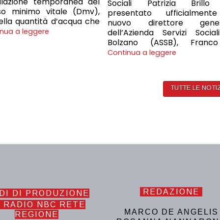
ulazione temporanea del
Sociali Patrizia Brill
sso minimo vitale (Dmv),
presentato ufficialment
ella quantità d’acqua che
nuovo direttore gener
nua a leggere
dell’Azienda Servizi Social
Bolzano (ASSB), Franc
Continua a leggere
TUTTE LE NOTI
REDAZIONE
DI DI PRODUZIONE
 RADIO NBC RETE
MARCO DE ANGELIS
REGIONE