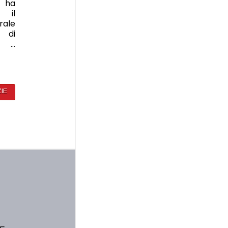
o ha
e il
ale
i di
o …
ZIE