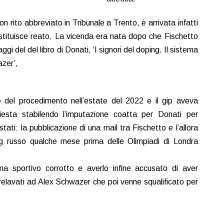
 rito abbreviato in Tribunale a Trento, è arrivata infatti
ostituisce reato. La vicenda era nata dopo che Fischetto
gi del del libro di Donati, ‘I signori del doping. Il sistema
azer’,
ne del procedimento nell’estate del 2022 e il gip aveva
hiesta stabilendo l’imputazione coatta per Donati per
ati: la pubblicazione di una mail tra Fischetto e l’allora
ing russo qualche mese prima delle Olimpiadi di Londra
a sportivo corrotto e averlo infine accusato di aver
relavati ad Alex Schwazer che poi venne squalificato per