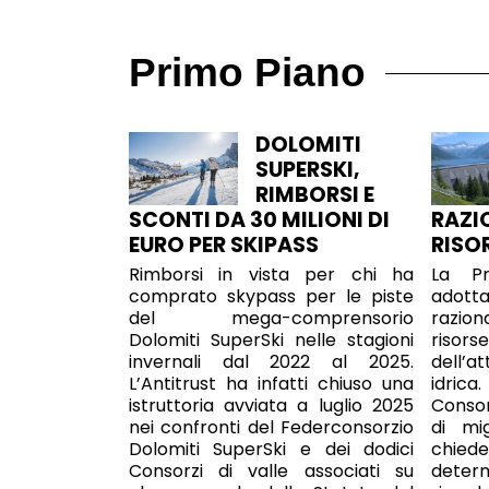
Primo Piano
DOLOMITI
SUPERSKI,
RIMBORSI E
SCONTI DA 30 MILIONI DI
RAZI
EURO PER SKIPASS
RISO
Rimborsi in vista per chi ha
La Pr
comprato skypass per le piste
adott
del mega-comprensorio
razion
Dolomiti SuperSki nelle stagioni
risor
invernali dal 2022 al 2025.
dell’at
L’Antitrust ha infatti chiuso una
idric
istruttoria avviata a luglio 2025
Consorz
nei confronti del Federconsorzio
di mi
Dolomiti SuperSki e dei dodici
chie
Consorzi di valle associati su
deter