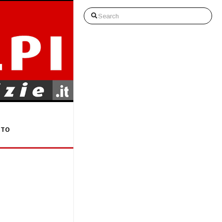
Search
STO