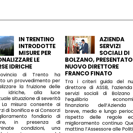
IN TRENTINO
AZIENDA
INTRODOTTE
SERVIZI
MISURE PER
SOCIALI DI
ONALIZZARE LE
BOLZANO, PRESENTATO 
RSE IDRICHE
NUOVO DIRETTORE
FRANCO FINATO
ovincia di Trento ha
ato un provvedimento per
Tra i criteri guida del n
alizzare la fruizione delle
direttore di ASSB, l’azienda
se idriche, alla luce
servizi sociali di Bolzano
tuale situazione di severità
l’equilibrio economi
a. La misura consente ai
finanziario dell’Azienda
i di bonifica e ai Consorzi
breve, medio e lungo periodo
glioramento fondiario di
rispetto delle regole e
dere, in presenza di
miglioramento continuo Qu
minate condizioni, una
mattina l’Assessore alle Polit