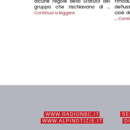
alcune regole dello Statuto del
rimod
gruppo che rischiavano di …
deflu
cioè d
Continua a leggere
…
Conti
WWW.RADIONBC.IT
SE
WWW.ALPINOTIZIE.IT
DI