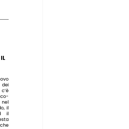
IL
uovo
 dei
 c’è
co-
 nel
, il
d il
esta
iche