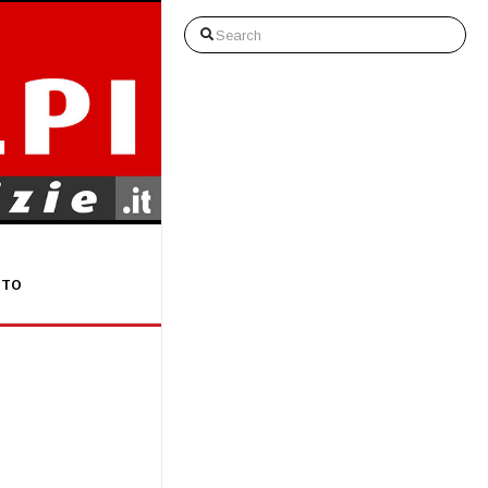
Search
STO