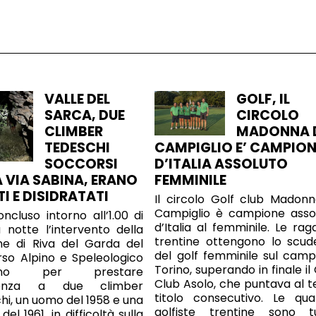
VALLE DEL
GOLF, IL
SARCA, DUE
CIRCOLO
CLIMBER
MADONNA 
TEDESCHI
CAMPIGLIO E’ CAMPIO
SOCCORSI
D’ITALIA ASSOLUTO
A VIA SABINA, ERANO
FEMMINILE
TI E DISIDRATATI
Il circolo Golf club Madonn
Campiglio è campione asso
oncluso intorno all’1.00 di
d’Italia al femminile. Le rag
 notte l’intervento della
trentine ottengono lo scud
ne di Riva del Garda del
del golf femminile sul camp
so Alpino e Speleologico
Torino, superando in finale il
tino per prestare
Club Asolo, che puntava al t
stenza a due climber
titolo consecutivo. Le qua
hi, un uomo del 1958 e una
golfiste trentine sono t
el 1961, in difficoltà sulla