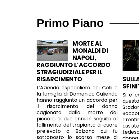
Primo Piano
MORTE AL
MONALDI DI
NAPOLI,
RAGGIUNTO L’ACCORDO
STRAGIUDIZIALE PER IL
RISARCIMENTO
SULL
SFINI
L’Azienda ospedaliera dei Colli e
la famiglia di Domenico Caliendo
Si è c
hanno raggiunto un accordo per
questa
il risarcimento del danno
Stazio
cagionato dalla morte del
Soccor
piccolo, di due anni, in seguito al
Tren
fallimento del trapianto di cuore
assi
prelevato a Bolzano cui fu
tedesc
sottoposto lo scorso mese di
donna d