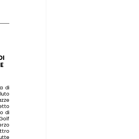
DI
NE
a di
luto
azze
etto
o di
 Golf
erzo
ttro
utte