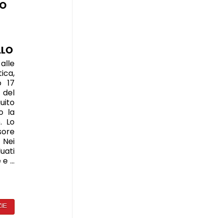
TO
LLO
alle
ica,
o 17
i del
uito
o la
. Lo
ore
 Nei
duati
 e …
ZIE