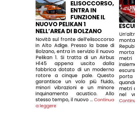
ELISOCCORSO,
ENTRA IN
FUNZIONE IL
NUOVO PELIKAN 1
ESCU
NELL’AREA DI BOLZANO
Un’a
Novità sul fronte dell’elisoccorso
monta
in Alto Adige. Presso la base di
Repubb
Bolzano, entra in servizio il nuovo
morta
Pelikan 1. Si tratta di un Airbus
metri 
H145 appena uscito dalla
insie
fabbrica dotato di un moderno
escur
rotore a cinque pale. Questo
porta 
garantisce un volo più fluido,
quand
minori vibrazioni e un minore
metri 
inquinamento acustico. Allo
nel v
stesso tempo, il nuovo …
Continua
Contin
a leggere