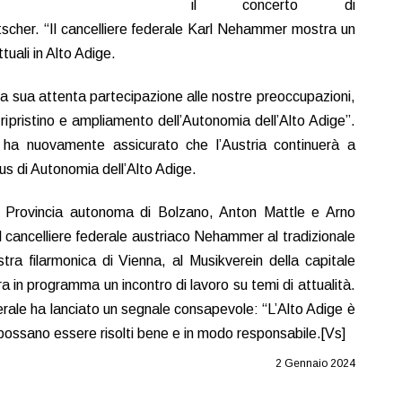
il concerto di
cher. “Il cancelliere federale Karl Nehammer mostra un
tuali in Alto Adige.
la sua attenta partecipazione alle nostre preoccupazioni,
 ripristino e ampliamento dell’Autonomia dell’Alto Adige”.
 ha nuovamente assicurato che l’Austria continuerà a
tus di Autonomia dell’Alto Adige.
ella Provincia autonoma di Bolzano, Anton Mattle e Arno
l cancelliere federale austriaco Nehammer al tradizionale
ra filarmonica di Vienna, al Musikverein della capitale
a in programma un incontro di lavoro su temi di attualità.
derale ha lanciato un segnale consapevole: “L’Alto Adige è
ti possano essere risolti bene e in modo responsabile.[Vs]
2 Gennaio 2024