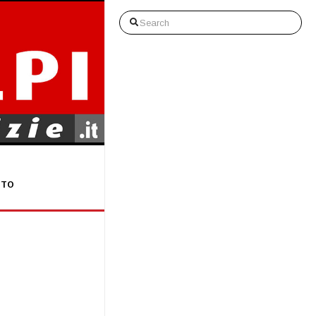
Search
STO