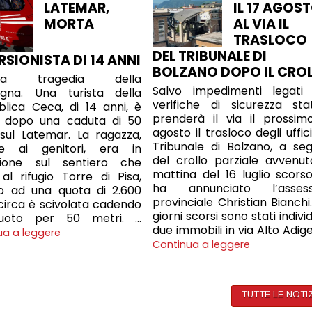
LATEMAR,
IL 17 AGOS
MORTA
AL VIA IL
TRASLOCO
DEL TRIBUNALE DI
RSIONISTA DI 14 ANNI
BOLZANO DOPO IL CRO
ltra tragedia della
Salvo impedimenti legati 
gna. Una turista della
verifiche di sicurezza stat
lica Ceca, di 14 anni, è
prenderà il via il prossim
 dopo una caduta di 50
agosto il trasloco degli uffic
sul Latemar. La ragazza,
Tribunale di Bolzano, a seg
me ai genitori, era in
del crollo parziale avvenut
sione sul sentiero che
mattina del 16 luglio scorso
al rifugio Torre di Pisa,
ha annunciato l’assess
o ad una quota di 2.600
provinciale Christian Bianchi.
circa è scivolata cadendo
giorni scorsi sono stati indivi
uoto per 50 metri. …
due immobili in via Alto Adige
ua a leggere
Continua a leggere
TUTTE LE NOTI