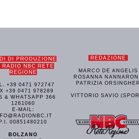
REDAZIONE
DI DI PRODUZIONE
 RADIO NBC RETE
MARCO DE ANGELIS
REGIONE
ROSANNA NANNARON
PATRIZIA ORSINGHE
L. +39 0471 972747
X +39 0471 978289
VITTORIO SAVIO (SPOR
S & WHATSAPP 366
1261060
E-MAIL:
NFO@RADIONBC.IT
P.I. 00851480210
BOLZANO