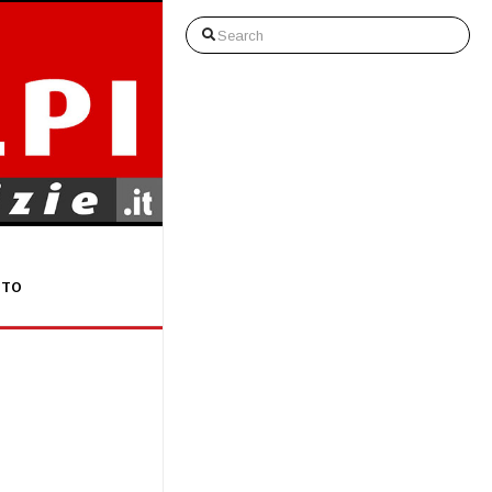
Search
STO