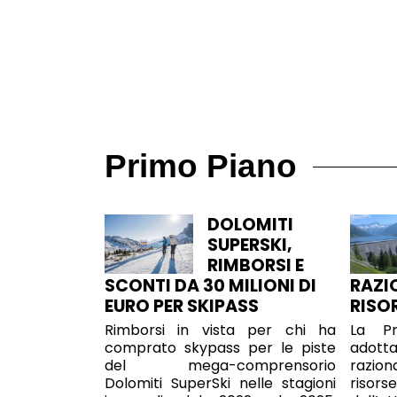
Primo Piano
DOLOMITI
SUPERSKI,
RIMBORSI E
SCONTI DA 30 MILIONI DI
RAZI
EURO PER SKIPASS
RISO
Rimborsi in vista per chi ha
La Pr
comprato skypass per le piste
adott
del mega-comprensorio
razion
Dolomiti SuperSki nelle stagioni
risor