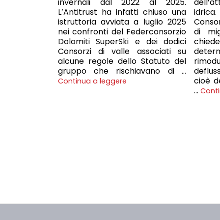
invernali dal 2022 al 2025.
dell’at
L’Antitrust ha infatti chiuso una
idric
istruttoria avviata a luglio 2025
Consorz
nei confronti del Federconsorzio
di mi
Dolomiti SuperSki e dei dodici
chie
Consorzi di valle associati su
deter
alcune regole dello Statuto del
rimod
gruppo che rischiavano di …
deflu
cioè d
Continua a leggere
…
Conti