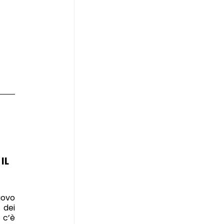
IL
uovo
 dei
 c’è