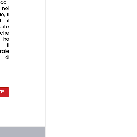
co-
 nel
, il
d il
esta
iche
o ha
e il
ale
i di
o …
ZIE