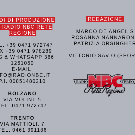
REDAZIONE
DI DI PRODUZIONE
 RADIO NBC RETE
MARCO DE ANGELIS
REGIONE
ROSANNA NANNARON
PATRIZIA ORSINGHE
L. +39 0471 972747
X +39 0471 978289
VITTORIO SAVIO (SPOR
S & WHATSAPP 366
1261060
E-MAIL:
NFO@RADIONBC.IT
P.I. 00851480210
BOLZANO
VIA MOLINI, 5
TEL. 0471 972747
TRENTO
VIA MATTIOLI, 7
TEL. 0461 391186