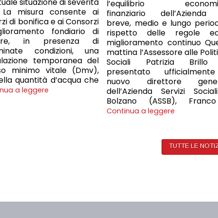
tuale situazione di severità
l’equilibrio economi
a. La misura consente ai
finanziario dell’Azienda
i di bonifica e ai Consorzi
breve, medio e lungo periodo
glioramento fondiario di
rispetto delle regole e
dere, in presenza di
miglioramento continuo Qu
minate condizioni, una
mattina l’Assessore alle Polit
ulazione temporanea del
Sociali Patrizia Brill
sso minimo vitale (Dmv),
presentato ufficialment
ella quantità d’acqua che
nuovo direttore gener
nua a leggere
dell’Azienda Servizi Social
Bolzano (ASSB), Franc
Continua a leggere
TUTTE LE NOTI