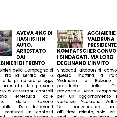
AVEVA 4 KG DI
ACCIAIERIE
HASHISH IN
VALBRUNA, 
AUTO,
PRESIDENTE
ARRESTATO
KOMPATSCHER CONV
DAI
I SINDACATI, MA LORO
BINIERI DI TRENTO
DECLINANO L’INVITO
binieri della Compagnia di
Sindacati altoatesini convo
o, tra la serata del 6
questa mattina a Pala
 e le prime ore di oggi,
Widmann a Bolzano 
 arrestato due persone
presidente della Giu
so di altrettanti controlli
provinciale Arno Kompats
ziativa effettuati dalle
per un aggiornamento s
uglie della Sezione
vertenza Acciaierie Valbr
mobile. Due interventi
Una convocazione arriv
ti, maturati in contesti
all’ultimo minuto, solo ieri