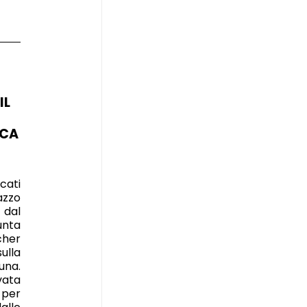
IL
OCA
cati
zzo
dal
nta
cher
ulla
una.
ata
 per