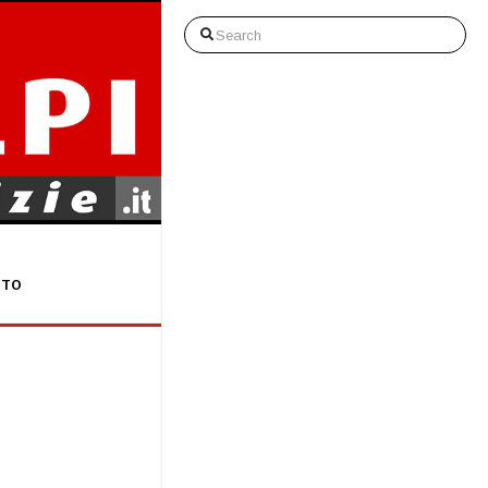
Search
STO