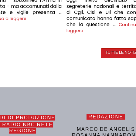
enti – sottolinea l’Arma in
oggi. Invito declinato d
ta – ma accomunati dalla
segreterie nazionali e territo
nte e vigile presenza …
di Cgil, Cisl e Uil che co
comunicato hanno fatto sa
ua a leggere
che la questione …
Contin
leggere
TUTTE LE NOTI
REDAZIONE
DI DI PRODUZIONE
 RADIO NBC RETE
MARCO DE ANGELIS
REGIONE
ROSANNA NANNARON