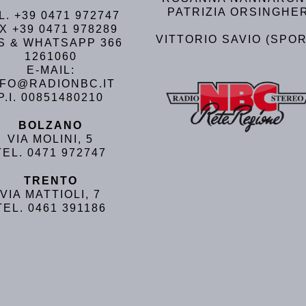
PATRIZIA ORSINGHE
L. +39 0471 972747
X +39 0471 978289
VITTORIO SAVIO (SPOR
S & WHATSAPP 366
1261060
E-MAIL:
NFO@RADIONBC.IT
P.I. 00851480210
BOLZANO
VIA MOLINI, 5
TEL. 0471 972747
TRENTO
VIA MATTIOLI, 7
TEL. 0461 391186