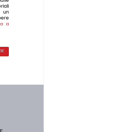
alle
riali
n un
pere
ua a
ZIE
E