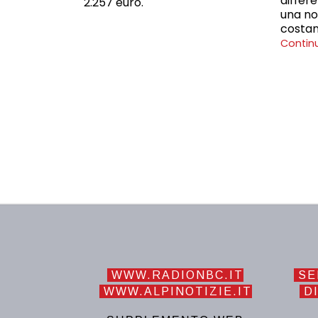
differ
2.257 euro.
una no
costa
Contin
WWW.RADIONBC.IT
SE
WWW.ALPINOTIZIE.IT
DI