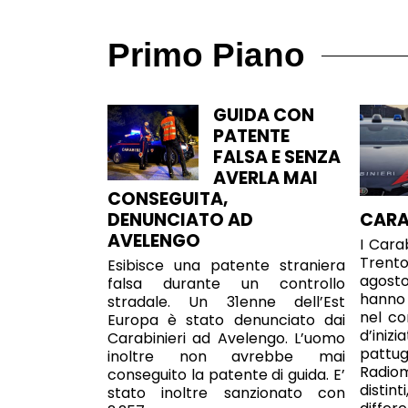
Primo Piano
GUIDA CON
PATENTE
FALSA E SENZA
AVERLA MAI
CONSEGUITA,
DENUNCIATO AD
CARA
AVELENGO
I Cara
Trent
Esibisce una patente straniera
agosto
falsa durante un controllo
hanno
stradale. Un 31enne dell’Est
nel cor
Europa è stato denunciato dai
d’ini
Carabinieri ad Avelengo. L’uomo
patt
inoltre non avrebbe mai
Radio
conseguito la patente di guida. E’
distin
stato inoltre sanzionato con