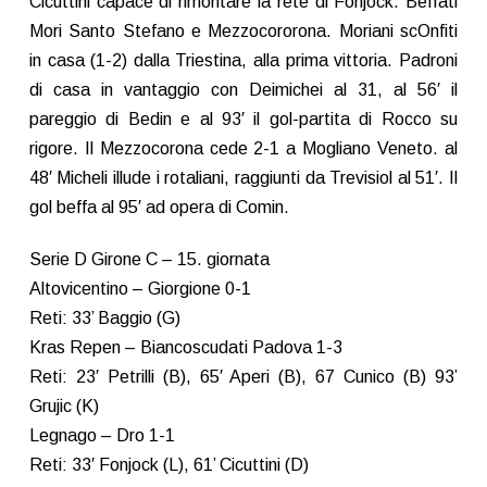
Cicuttini capace di rimontare la rete di Fonjock. Beffati
Mori Santo Stefano e Mezzocororona. Moriani scOnfiti
in casa (1-2) dalla Triestina, alla prima vittoria. Padroni
di casa in vantaggio con Deimichei al 31, al 56′ il
pareggio di Bedin e al 93′ il gol-partita di Rocco su
rigore. Il Mezzocorona cede 2-1 a Mogliano Veneto. al
48′ Micheli illude i rotaliani, raggiunti da Trevisiol al 51′. Il
gol beffa al 95′ ad opera di Comin.
Serie D Girone C – 15. giornata
Altovicentino – Giorgione 0-1
Reti: 33’ Baggio (G)
Kras Repen – Biancoscudati Padova 1-3
Reti: 23′ Petrilli (B), 65′ Aperi (B), 67 Cunico (B) 93’
Grujic (K)
Legnago – Dro 1-1
Reti: 33′ Fonjock (L), 61’ Cicuttini (D)