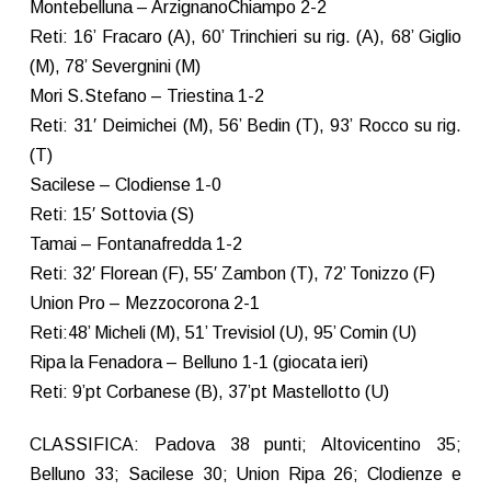
Montebelluna – ArzignanoChiampo 2-2
Reti: 16’ Fracaro (A), 60’ Trinchieri su rig. (A), 68’ Giglio
(M), 78’ Severgnini (M)
Mori S.Stefano – Triestina 1-2
Reti: 31′ Deimichei (M), 56’ Bedin (T), 93’ Rocco su rig.
(T)
Sacilese – Clodiense 1-0
Reti: 15′ Sottovia (S)
Tamai – Fontanafredda 1-2
Reti: 32′ Florean (F), 55′ Zambon (T), 72’ Tonizzo (F)
Union Pro – Mezzocorona 2-1
Reti:48’ Micheli (M), 51’ Trevisiol (U), 95’ Comin (U)
Ripa la Fenadora – Belluno 1-1 (giocata ieri)
Reti: 9’pt Corbanese (B), 37’pt Mastellotto (U)
CLASSIFICA: Padova 38 punti; Altovicentino 35;
Belluno 33; Sacilese 30; Union Ripa 26; Clodienze e