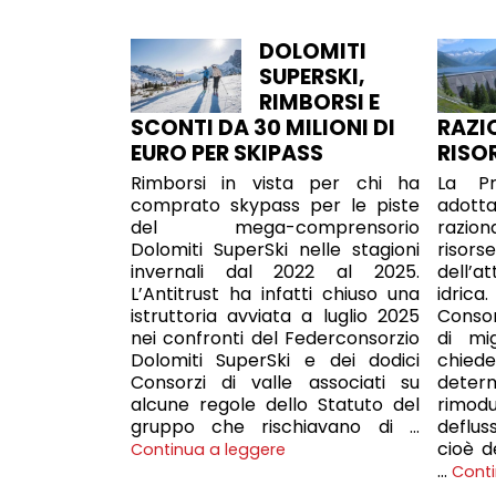
DOLOMITI
SUPERSKI,
RIMBORSI E
SCONTI DA 30 MILIONI DI
RAZI
EURO PER SKIPASS
RISO
Rimborsi in vista per chi ha
La Pr
comprato skypass per le piste
adott
del mega-comprensorio
razion
Dolomiti SuperSki nelle stagioni
risor
invernali dal 2022 al 2025.
dell’at
L’Antitrust ha infatti chiuso una
idric
istruttoria avviata a luglio 2025
Consorz
nei confronti del Federconsorzio
di mi
Dolomiti SuperSki e dei dodici
chie
Consorzi di valle associati su
deter
alcune regole dello Statuto del
rimod
gruppo che rischiavano di …
deflu
cioè d
Continua a leggere
…
Conti