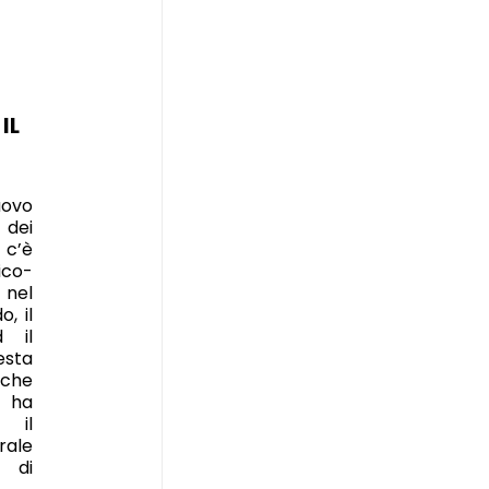
IL
uovo
 dei
 c’è
co-
 nel
, il
d il
esta
iche
o ha
e il
ale
i di