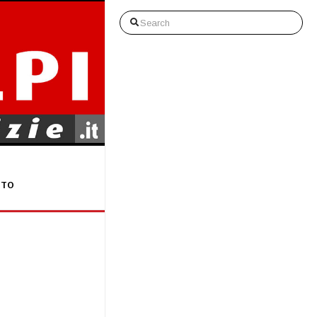
Search
STO