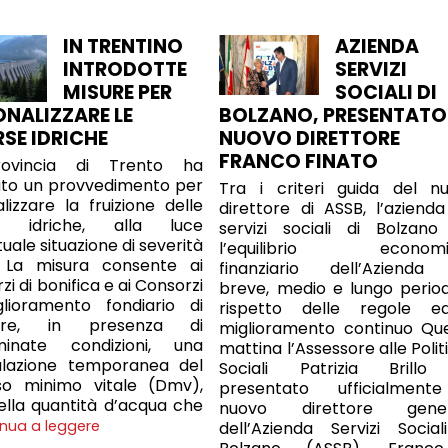
IN TRENTINO
AZIENDA
INTRODOTTE
SERVIZI
MISURE PER
SOCIALI DI
ONALIZZARE LE
BOLZANO, PRESENTATO 
RSE IDRICHE
NUOVO DIRETTORE
FRANCO FINATO
ovincia di Trento ha
ato un provvedimento per
Tra i criteri guida del n
alizzare la fruizione delle
direttore di ASSB, l’azienda
se idriche, alla luce
servizi sociali di Bolzano
tuale situazione di severità
l’equilibrio economi
a. La misura consente ai
finanziario dell’Azienda
i di bonifica e ai Consorzi
breve, medio e lungo periodo
glioramento fondiario di
rispetto delle regole e
dere, in presenza di
miglioramento continuo Qu
minate condizioni, una
mattina l’Assessore alle Polit
ulazione temporanea del
Sociali Patrizia Brill
sso minimo vitale (Dmv),
presentato ufficialment
ella quantità d’acqua che
nuovo direttore gener
nua a leggere
dell’Azienda Servizi Social