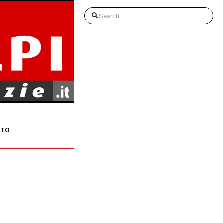
Search
STO