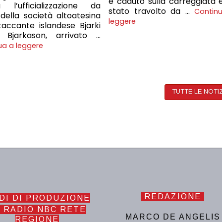
è caduto sulla carreggiata 
a l’ufficializzazione da
stato travolto da …
Contin
della società altoatesina
leggere
ttaccante islandese Bjarki
n Bjarkason, arrivato …
ua a leggere
TUTTE LE NOTI
REDAZIONE
DI DI PRODUZIONE
 RADIO NBC RETE
MARCO DE ANGELIS
REGIONE