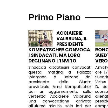
Primo Piano
ACCIAIERIE
VALBRUNA, IL
PRESIDENTE
KOMPATSCHER CONVOCA
RONC
I SINDACATI, MA LORO
SUED
DECLINANO L’INVITO
VER
Sindacati altoatesini convocati
Amiche
questa mattina a Palazzo
ore 1
Widmann a Bolzano dal
Suedti
presidente della Giunta
Virtus
provinciale Arno Kompatscher
D, do
per un aggiornamento sulla
scors
vertenza Acciaierie Valbruna.
allena
Una convocazione arrivata
presi
all’ultimo minuto, solo ieri per
compa