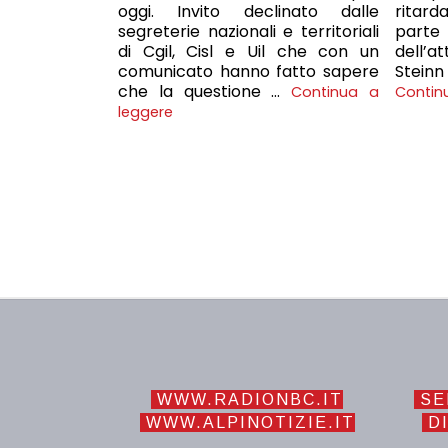
oggi. Invito declinato dalle
ritard
segreterie nazionali e territoriali
parte 
di Cgil, Cisl e Uil che con un
dell’a
comunicato hanno fatto sapere
Stein
che la questione …
Continua a
Contin
leggere
WWW.RADIONBC.IT
SE
WWW.ALPINOTIZIE.IT
DI