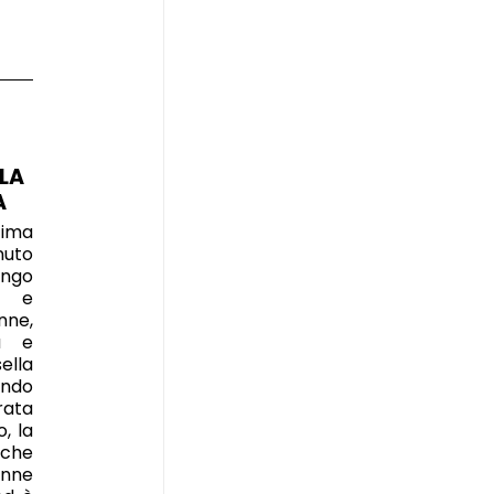
LA
A
tima
nuto
ngo
o e
ne,
ta e
ella
ando
ata
, la
 che
enne