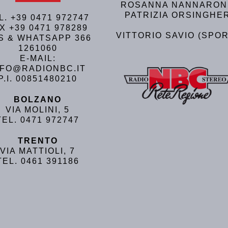
ROSANNA NANNARON
PATRIZIA ORSINGHE
L. +39 0471 972747
X +39 0471 978289
VITTORIO SAVIO (SPOR
S & WHATSAPP 366
1261060
E-MAIL:
NFO@RADIONBC.IT
P.I. 00851480210
BOLZANO
VIA MOLINI, 5
TEL. 0471 972747
TRENTO
VIA MATTIOLI, 7
TEL. 0461 391186