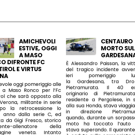
AMICHEVOLI
CENTAURO
ESTIVE, OGGI
MORTO SUL
A MASO
GARDESAN
O DIFRONTE FC
È Alessandro Paissan, la vit
TIROL E VIRTUS
del tragico incidente avve
ieri pomeriggio lu
ONA
la Gardesana, tra Dr
vole oggi pomeriggio alle
Pietramurata. Il 40 en
7 a Maso Ronco per l’Fc
originario di Pietramura
rol che sarà opposto alla
residente a Pergolese, in s
 Verona, militante in serie
alla sua Honda, stava viaggi
po la retrocessione lo
in direzione Pietramur
o anno dalla serie C, ed
quando, durante un sorpasso
ta da Gigi Fresco, storico
moto ha toccato l’auto
dente-allenatore della
stava superando. Il quarant
gine veneta. Intanto