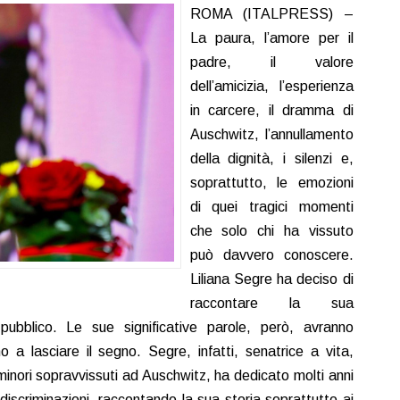
ROMA (ITALPRESS) –
La paura, l’amore per il
padre, il valore
dell’amicizia, l’esperienza
in carcere, il dramma di
Auschwitz, l’annullamento
della dignità, i silenzi e,
soprattutto, le emozioni
di quei tragici momenti
che solo chi ha vissuto
può davvero conoscere.
Liliana Segre ha deciso di
raccontare la sua
 pubblico. Le sue significative parole, però, avranno
 a lasciare il segno. Segre, infatti, senatrice a vita,
 minori sopravvissuti ad Auschwitz, ha dedicato molti anni
le discriminazioni, raccontando la sua storia soprattutto ai