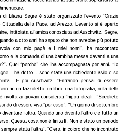
dimenticare.
a di Liliana Segre è stato organizzato l’evento “Grazie
e Cittadella della Pace, ad Arezzo. L’evento si è aperto
nine, intitolata all’amica conosciuta ad Auschwitz. Segre,
a quando a otto anni ha saputo che non avrebbe più potuto
tavola con mio papà e i miei nonni”, ha raccontato
 giorno e la domanda di una bambina messa davanti a una
hè?”. Quel “perchè” che l’ha accompagnata per anni. “Io
gne – ha detto -, sono stata una richiedente asilo e so
pinta”. E poi Auschwitz: “Entrando pensai di essere
ciarono un fazzoletto, un libro, una fotografia, nulla della
rivolta ai giovani considerati “nipoti ideali”. “Scegliete
sando di essere viva “per caso”. “Un giorno di settembre
diventare l’altra. Quando uno diventa l’altro c’è tutto un
rso. Questa cosa non è finita lì. Non è stato un periodo
empre stata l’altra”. “C’era, in coloro che ho incontrato