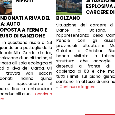
RIFIUTI
SITUAZION
ESPLOSIVA 
CARCERE DI
NDONATI A RIVA DEL
BOLZANO
A: AUTO
Situazione del carcere di
OPOSTA A FERMO E
Dante a Bolzano. 
 EURO DI SANZIONE
rappresentanza della Ca
Penale con gli assess
o in questione risale al 28
provinciali altoatesini M
 quando una pattuglia della
Galateo e Christian Bia
 locale Alto Garda e Ledro,
hanno visitato la fatisc
alazione di un cittadino, si
struttura che accoglie
inata all’isola ecologica di
detenuti a fronte di 
lati a Riva del Garda. Gli
capienza di 88 e che mo
i, trovati vari sacchi
tutti i limiti sul piano igien
donati, hanno quindi
sanitario. In attesa di una n
ato a ispezionarne il
…
Continua a leggere
uto, fino a rintracciare
riconducibili a un …
Continua
ere