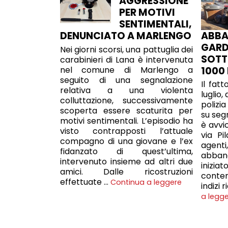
AGGRESSIONE
PER MOTIVI
SENTIMENTALI,
ABBA
DENUNCIATO A MARLENGO
GARD
Nei giorni scorsi, una pattuglia dei
SOTT
carabinieri di Lana è intervenuta
1000
nel comune di Marlengo a
seguito di una segnalazione
Il fatt
relativa a una violenta
luglio,
colluttazione, successivamente
polizia
scoperta essere scaturita per
su segn
motivi sentimentali. L’episodio ha
è avvic
visto contrapposti l’attuale
via Pi
compagno di una giovane e l’ex
agent
fidanzato di quest’ultima,
abban
intervenuto insieme ad altri due
inizi
amici. Dalle ricostruzioni
conten
effettuate …
Continua a leggere
indizi 
a legg