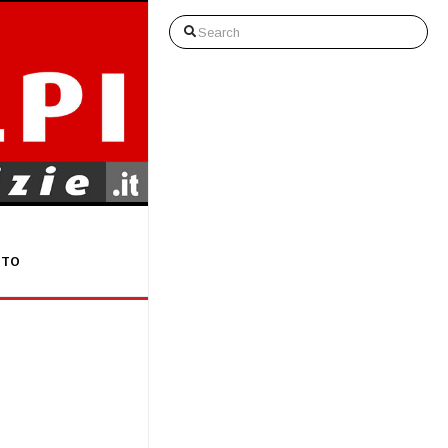
Search
STO