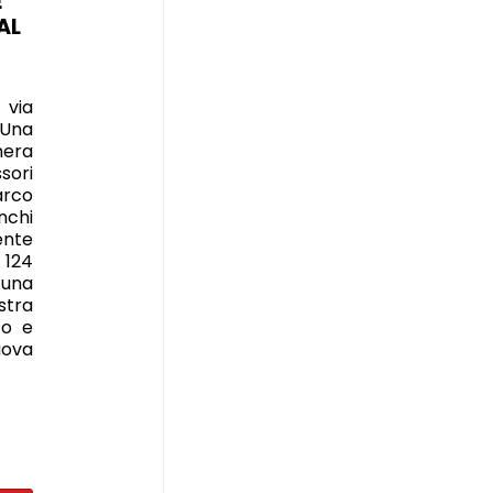
E
AL
 via
Una
mera
ori
arco
nchi
ente
 124
una
stra
ico e
uova