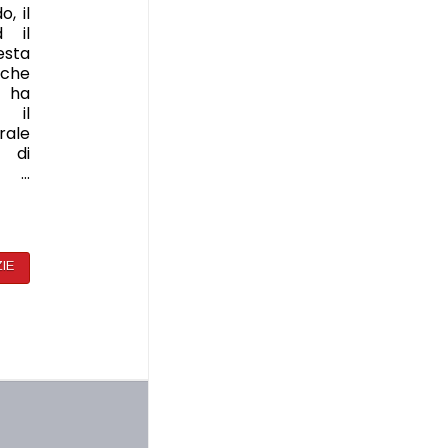
, il
d il
esta
iche
o ha
e il
ale
i di
o …
ZIE