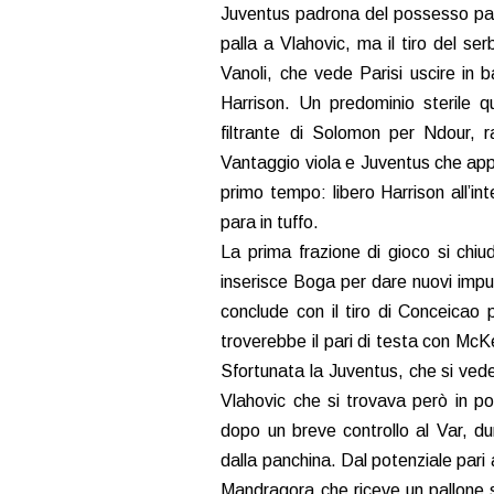
Juventus padrona del possesso pall
palla a Vlahovic, ma il tiro del s
Vanoli, che vede Parisi uscire in b
Harrison. Un predominio sterile qu
filtrante di Solomon per Ndour, r
Vantaggio viola e Juventus che appa
primo tempo: libero Harrison all’int
para in tuffo.
La prima frazione di gioco si chiud
inserisce Boga per dare nuovi impuls
conclude con il tiro di Conceicao
troverebbe il pari di testa con McK
Sfortunata la Juventus, che si vede 
Vlahovic che si trovava però in po
dopo un breve controllo al Var, du
dalla panchina. Dal potenziale pari 
Mandragora che riceve un pallone sp