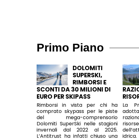
Primo Piano
DOLOMITI
SUPERSKI,
RIMBORSI E
SCONTI DA 30 MILIONI DI
RAZI
EURO PER SKIPASS
RISO
Rimborsi in vista per chi ha
La Pr
comprato skypass per le piste
adott
del mega-comprensorio
razion
Dolomiti SuperSki nelle stagioni
risor
invernali dal 2022 al 2025.
dell’at
L’Antitrust ha infatti chiuso una
idric