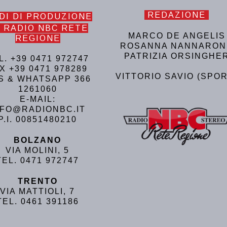
REDAZIONE
DI DI PRODUZIONE
 RADIO NBC RETE
MARCO DE ANGELIS
REGIONE
ROSANNA NANNARON
PATRIZIA ORSINGHE
L. +39 0471 972747
X +39 0471 978289
VITTORIO SAVIO (SPOR
S & WHATSAPP 366
1261060
E-MAIL:
NFO@RADIONBC.IT
P.I. 00851480210
BOLZANO
VIA MOLINI, 5
TEL. 0471 972747
TRENTO
VIA MATTIOLI, 7
TEL. 0461 391186