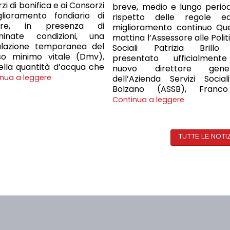
i di bonifica e ai Consorzi
breve, medio e lungo periodo
glioramento fondiario di
rispetto delle regole e
dere, in presenza di
miglioramento continuo Qu
minate condizioni, una
mattina l’Assessore alle Polit
ulazione temporanea del
Sociali Patrizia Brill
sso minimo vitale (Dmv),
presentato ufficialment
ella quantità d’acqua che
nuovo direttore gener
nua a leggere
dell’Azienda Servizi Social
Bolzano (ASSB), Franc
Continua a leggere
TUTTE LE NOTI