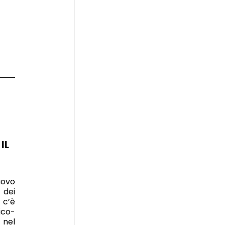
IL
uovo
 dei
 c’è
co-
 nel