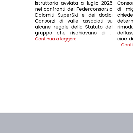
istruttoria avviata a luglio 2025
Consorz
nei confronti del Federconsorzio
di mi
Dolomiti SuperSki e dei dodici
chie
Consorzi di valle associati su
deter
alcune regole dello Statuto del
rimod
gruppo che rischiavano di …
deflu
cioè d
Continua a leggere
…
Conti