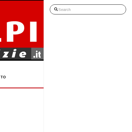
Search
STO