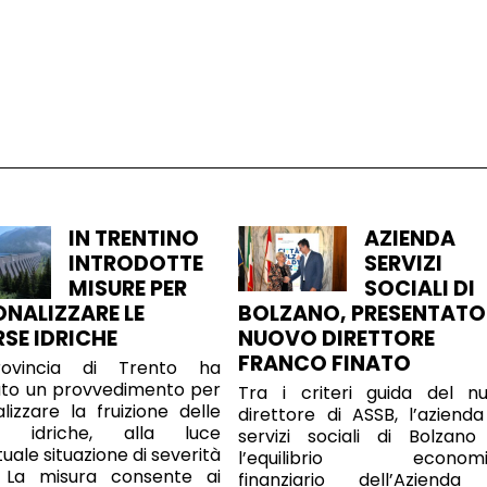
IN TRENTINO
AZIENDA
INTRODOTTE
SERVIZI
MISURE PER
SOCIALI DI
ONALIZZARE LE
BOLZANO, PRESENTATO 
RSE IDRICHE
NUOVO DIRETTORE
FRANCO FINATO
ovincia di Trento ha
ato un provvedimento per
Tra i criteri guida del n
alizzare la fruizione delle
direttore di ASSB, l’azienda
se idriche, alla luce
servizi sociali di Bolzano
tuale situazione di severità
l’equilibrio economi
a. La misura consente ai
finanziario dell’Azienda