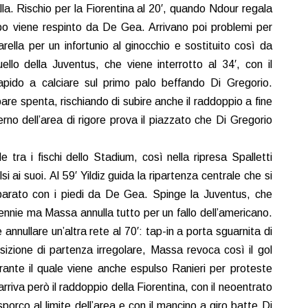
a. Rischio per la Fiorentina al 20′, quando Ndour regala
erbo viene respinto da De Gea. Arrivano poi problemi per
arella per un infortunio al ginocchio e sostituito così da
ello della Juventus, che viene interrotto al 34′, con il
apido a calciare sul primo palo beffando Di Gregorio.
re spenta, rischiando di subire anche il raddoppio a fine
erno dell’area di rigore prova il piazzato che Di Gregorio
e tra i fischi dello Stadium, così nella ripresa Spalletti
i ai suoi. Al 59′ Yildiz guida la ripartenza centrale che si
 parato con i piedi da De Gea. Spinge la Juventus, che
ennie ma Massa annulla tutto per un fallo dell’americano.
annullare un’altra rete al 70′: tap-in a porta sguarnita di
sizione di partenza irregolare, Massa revoca così il gol
rante il quale viene anche espulso Ranieri per proteste
arriva però il raddoppio della Fiorentina, con il neoentrato
orco al limite dell’area e con il mancino a giro batte Di