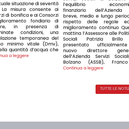
tuale situazione di severità
l’equilibrio economi
a. La misura consente ai
finanziario dell’Azienda
i di bonifica e ai Consorzi
breve, medio e lungo periodo
glioramento fondiario di
rispetto delle regole e
dere, in presenza di
miglioramento continuo Qu
minate condizioni, una
mattina l’Assessore alle Polit
ulazione temporanea del
Sociali Patrizia Brill
sso minimo vitale (Dmv),
presentato ufficialment
ella quantità d’acqua che
nuovo direttore gener
nua a leggere
dell’Azienda Servizi Social
Bolzano (ASSB), Franc
Continua a leggere
TUTTE LE NOTI