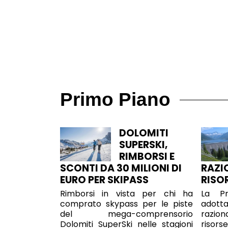
Primo Piano
DOLOMITI
SUPERSKI,
RIMBORSI E
SCONTI DA 30 MILIONI DI
RAZI
EURO PER SKIPASS
RISO
Rimborsi in vista per chi ha
La Pr
comprato skypass per le piste
adott
del mega-comprensorio
razion
Dolomiti SuperSki nelle stagioni
risor