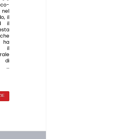
co-
 nel
, il
d il
esta
iche
o ha
e il
ale
i di
o …
ZIE