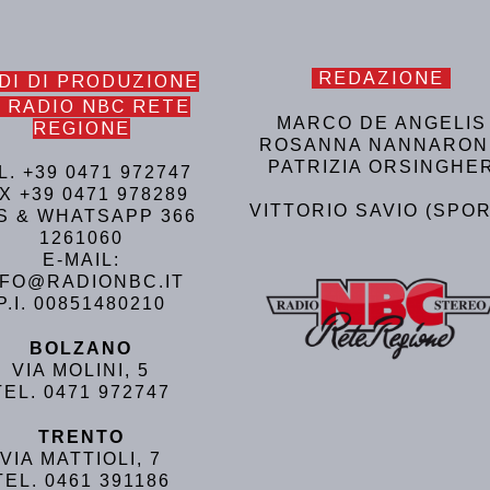
REDAZIONE
DI DI PRODUZIONE
 RADIO NBC RETE
MARCO DE ANGELIS
REGIONE
ROSANNA NANNARON
PATRIZIA ORSINGHE
L. +39 0471 972747
X +39 0471 978289
VITTORIO SAVIO (SPOR
S & WHATSAPP 366
1261060
E-MAIL:
NFO@RADIONBC.IT
P.I. 00851480210
BOLZANO
VIA MOLINI, 5
TEL. 0471 972747
TRENTO
VIA MATTIOLI, 7
TEL. 0461 391186