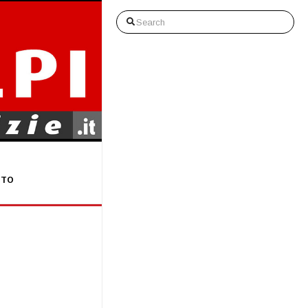
Search
STO