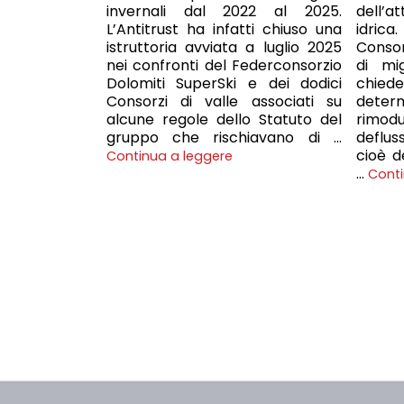
invernali dal 2022 al 2025.
dell’at
L’Antitrust ha infatti chiuso una
idric
istruttoria avviata a luglio 2025
Consorz
nei confronti del Federconsorzio
di mi
Dolomiti SuperSki e dei dodici
chie
Consorzi di valle associati su
deter
alcune regole dello Statuto del
rimod
gruppo che rischiavano di …
deflu
cioè d
Continua a leggere
…
Conti