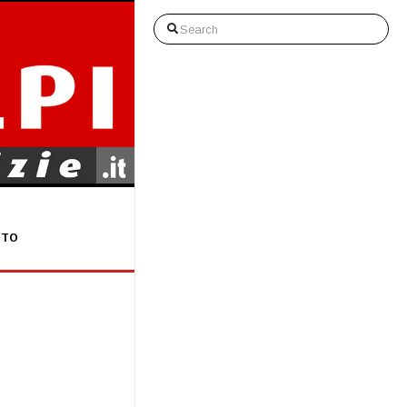
Search
STO