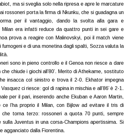
abiot, ma si sveglia solo nella ripresa e apre le marcature
 ai rossoneri porta la firma di Nkunku, che si guadagna un
asforma per il vantaggio, dando la svolta alla gara e
 Milan era infatti reduce da quattro punti in sei gare e
noa prova a reagire con Malinovskyi, poi il match viene
di fumogeni e di una monetina dagli spalti, Sozza valuta la
lità.
oneri sono in pieno controllo e il Genoa non riesce a dare
n che chiude i giochi all’80’. Merito di Athekame, sostituto
he insacca col sinistro e trova il 2-0. Ekhator impegna
, Vasquez ci riesce: gol di rapina in mischia e all’86’ è 2-1.
inale per il pari, inserendo anche Ekuban e Aaron Martin,
e ce l’ha proprio il Milan, con Bijlow ad evitare il tris di
n, che torna terzo: rossoneri a quota 70 punti, sempre
 sulla Juventus in una corsa-Champions apertissima. Si
e agganciato dalla Fiorentina.