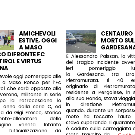
AMICHEVOLI
CENTAURO
ESTIVE, OGGI
MORTO SUL
A MASO
GARDESAN
O DIFRONTE FC
È Alessandro Paissan, la vit
TIROL E VIRTUS
del tragico incidente avve
ONA
ieri pomeriggio lu
la Gardesana, tra Dr
vole oggi pomeriggio alle
Pietramurata. Il 40 en
7 a Maso Ronco per l’Fc
originario di Pietramura
rol che sarà opposto alla
residente a Pergolese, in s
 Verona, militante in serie
alla sua Honda, stava viaggi
po la retrocessione lo
in direzione Pietramur
o anno dalla serie C, ed
quando, durante un sorpasso
ta da Gigi Fresco, storico
moto ha toccato l’auto
dente-allenatore della
stava superando. Il quarant
gine veneta. Intanto
è caduto sulla carreggiata 
a l’ufficializzazione da
stato travolto da …
Contin