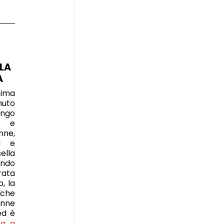
LA
A
tima
nuto
ngo
o e
ne,
ta e
ella
ando
ata
, la
 che
enne
ed è
ua a