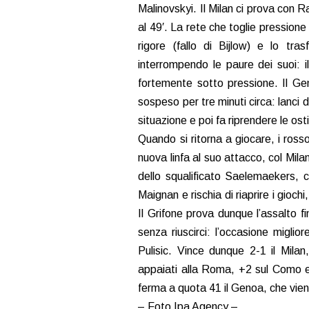
Malinovskyi. Il Milan ci prova con R
al 49′. La rete che toglie pressione
rigore (fallo di Bijlow) e lo tr
interrompendo le paure dei suoi: il
fortemente sotto pressione. Il Ge
sospeso per tre minuti circa: lanci 
situazione e poi fa riprendere le osti
Quando si ritorna a giocare, i ross
nuova linfa al suo attacco, col Mila
dello squalificato Saelemaekers, c
Maignan e rischia di riaprire i giochi
Il Grifone prova dunque l’assalto f
senza riuscirci: l’occasione miglior
Pulisic. Vince dunque 2-1 il Mila
appaiati alla Roma, +2 sul Como e
ferma a quota 41 il Genoa, che vien
– Foto Ipa Agency –