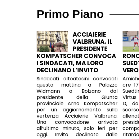
Primo Piano
ACCIAIERIE
VALBRUNA, IL
PRESIDENTE
KOMPATSCHER CONVOCA
RONC
I SINDACATI, MA LORO
SUED
DECLINANO L’INVITO
VER
Sindacati altoatesini convocati
Amiche
questa mattina a Palazzo
ore 1
Widmann a Bolzano dal
Suedti
presidente della Giunta
Virtus
provinciale Arno Kompatscher
D, do
per un aggiornamento sulla
scors
vertenza Acciaierie Valbruna.
allena
Una convocazione arrivata
presi
all’ultimo minuto, solo ieri per
compa
oggi. Invito declinato dalle
ritard