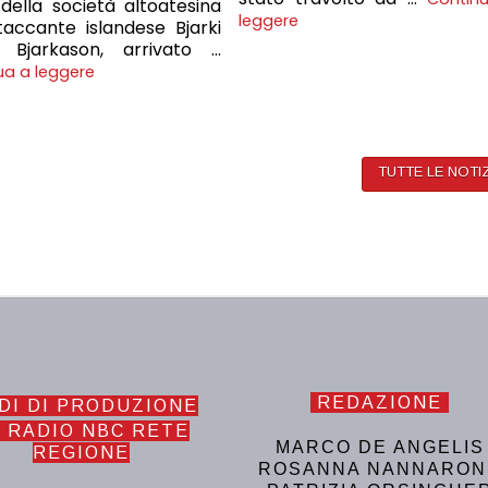
della società altoatesina
leggere
ttaccante islandese Bjarki
n Bjarkason, arrivato …
ua a leggere
TUTTE LE NOTI
REDAZIONE
DI DI PRODUZIONE
 RADIO NBC RETE
MARCO DE ANGELIS
REGIONE
ROSANNA NANNARON