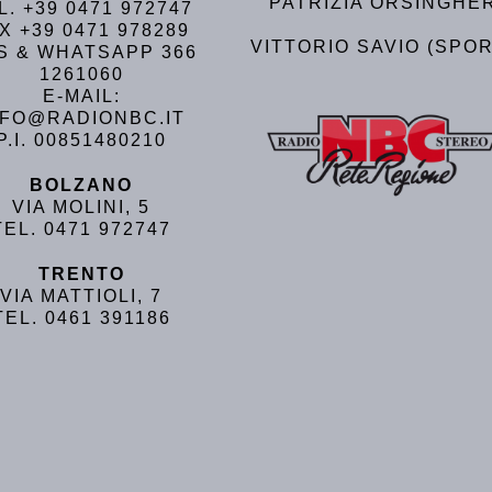
PATRIZIA ORSINGHE
L. +39 0471 972747
X +39 0471 978289
VITTORIO SAVIO (SPOR
S & WHATSAPP 366
1261060
E-MAIL:
NFO@RADIONBC.IT
P.I. 00851480210
BOLZANO
VIA MOLINI, 5
TEL. 0471 972747
TRENTO
VIA MATTIOLI, 7
TEL. 0461 391186