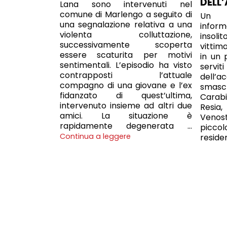
DELL
Lana sono intervenuti nel
comune di Marlengo a seguito di
Un s
una segnalazione relativa a una
infor
violenta colluttazione,
insoli
successivamente scoperta
vittima
essere scaturita per motivi
in un 
sentimentali. L’episodio ha visto
servit
contrapposti l’attuale
dell’
compagno di una giovane e l’ex
smas
fidanzato di quest’ultima,
Carab
intervenuto insieme ad altri due
Resia
amici. La situazione è
Veno
rapidamente degenerata …
piccol
Continua a leggere
reside