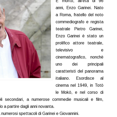
E’ morto, all’età di 96
anni, Enzo Garinei. Nato
a Roma, fratello del noto
commediografo e regista
teatrale Pietro Garinei,
Enzo Garinei è stato un
prolifico attore teatrale,
televisivo e
cinematografico, nonchè
uno dei principali
caratteristi del panorama
italiano. Esordisce al
cinema nel 1949, in Totò
le Mokò, e nel corso di
uoli secondari, a numerose commedie musicali e film,
lo a partire dagli anni novanta.
 numerosi spettacoli di Garinei e Giovannini.