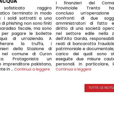
’ACQUA
I finanzieri del Coma
Provinciale Trento ha
ofisticato raggiro
concluso un’operazione
matico terminato in modo
confronti di due sogge
to: i soldi sottratti a una
amministratori di fatto 
 di phishing non sono finiti
diritto di una società oper
paradiso fiscale, ma sono
nel settore edile nella 
i per pagare le bollette
dell’Alto Garda, responsabili
acqua di un’azienda. A
reati di bancarotta fraudol
cherare la truffa, i
patrimoniale e documentale,
inieri della Stazione di
carico dei quali sono s
, nel comune di Curon
eseguite due misure caute
sta. Protagonista un
personali. In particolare, 
o imprenditore pakistano,
nte in …
Continua a leggere
Continua a leggere
TUTTE LE NOTI