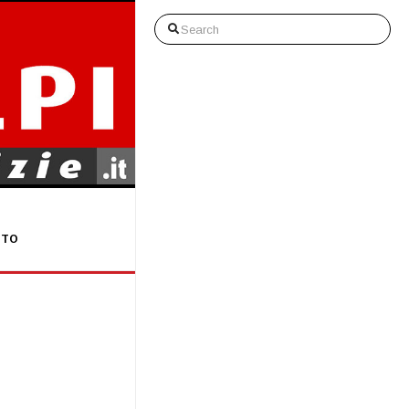
Search
STO