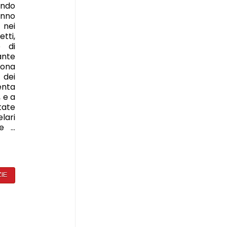
ndo
nno
 nei
tti,
e di
ante
zona
 dei
enta
 e a
tate
lari
le …
ZIE