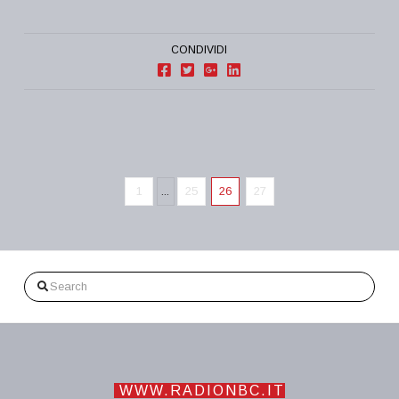
CONDIVIDI
1
...
25
26
27
Search
WWW.RADIONBC.IT