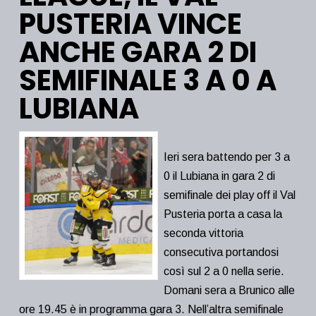
PUSTERIA VINCE
ANCHE GARA 2 DI
SEMIFINALE 3 A 0 A
LUBIANA
Ieri sera battendo per 3 a
0 il Lubiana in gara 2 di
semifinale dei play off il Val
Pusteria porta a casa la
seconda vittoria
consecutiva portandosi
così sul 2 a 0 nella serie.
Domani sera a Brunico alle
ore 19.45 è in programma gara 3. Nell’altra semifinale