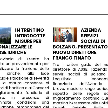
IN TRENTINO
AZIENDA
INTRODOTTE
SERVIZI
MISURE PER
SOCIALI DI
ONALIZZARE LE
BOLZANO, PRESENTATO 
RSE IDRICHE
NUOVO DIRETTORE
FRANCO FINATO
ovincia di Trento ha
ato un provvedimento per
Tra i criteri guida del n
alizzare la fruizione delle
direttore di ASSB, l’azienda
se idriche, alla luce
servizi sociali di Bolzano
tuale situazione di severità
l’equilibrio economi
a. La misura consente ai
finanziario dell’Azienda
i di bonifica e ai Consorzi
breve, medio e lungo periodo
glioramento fondiario di
rispetto delle regole e
dere, in presenza di
miglioramento continuo Qu
minate condizioni, una
mattina l’Assessore alle Polit
ulazione temporanea del
Sociali Patrizia Brill