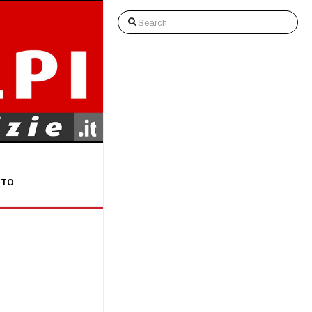
Search
STO