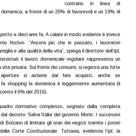
contrario in linea di
la domenica, a fronte di un 20% di favorevoli e un 19% di
petto a dieci anni fa. A calare in modo evidente è invece
iorno festivo. “Ancora più che in passato, i lavoratori
glia e alla qualità della vita”, spiega il direttore dell’Ipl,
tervistati il lavoro domenicale regolare rappresenta un
la vita privata. Sul fronte dei consumi, si registra una forte
aperture si astiene dal fare acquisti, anche se
 fa shopping la domenica è leggermente aumentata (il
ontro il 6% del 2016).
 quadro normativo complesso, segnato dalla completa
 dal decreto ‘Salva Italia’ del governo Monti. I successivi
i Bolzano di limitare gli orari dei negozi tramite i poteri
alla Corte Costituzionale. Tuttavia, evidenzia l’Ipl, la