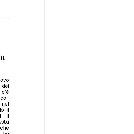
IL
uovo
 dei
 c’è
co-
 nel
, il
d il
esta
iche
o ha