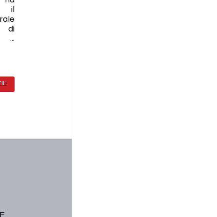
e il
ale
i di
o …
ZIE
E