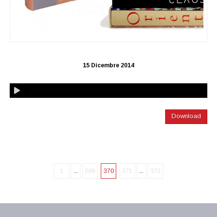
15 Dicembre 2014
Download
1
...
369
370
371
...
372