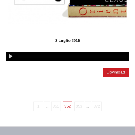
3 Luglio 2015
Download
1
...
351
352
353
...
372