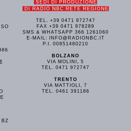
SEDI DI PRODUZIONE
DI RADIO NBC RETE REGIONE
TEL. +39 0471 972747
FAX +39 0471 978289
USO
SMS & WHATSAPP 366 1261060
E-MAIL: INFO@RADIONBC.IT
P.I. 00851480210
986
BOLZANO
VIA MOLINI, 5
E
TEL. 0471 972747
TRENTO
VIA MATTIOLI, 7
TEL. 0461 391186
NO
LE
 BZ