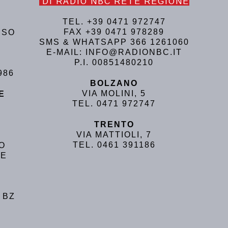
DI RADIO NBC RETE REGIONE
TEL. +39 0471 972747
FAX +39 0471 978289
USO
SMS & WHATSAPP 366 1261060
E-MAIL: INFO@RADIONBC.IT
P.I. 00851480210
986
BOLZANO
VIA MOLINI, 5
E
TEL. 0471 972747
TRENTO
VIA MATTIOLI, 7
TEL. 0461 391186
NO
LE
 BZ