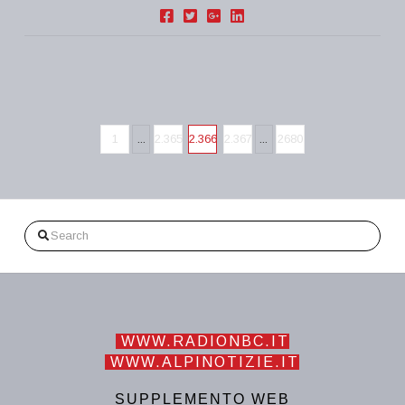
1
...
2.365
2.366
2.367
...
2680
Search
WWW.RADIONBC.IT
WWW.ALPINOTIZIE.IT
SUPPLEMENTO WEB