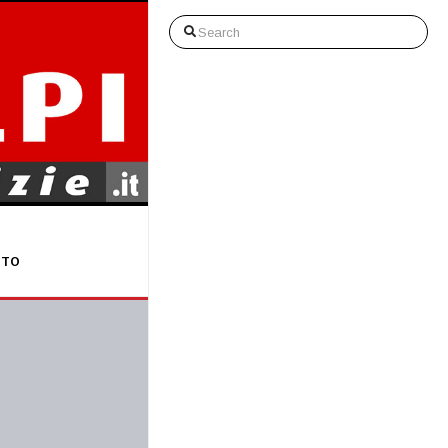
Search
STO